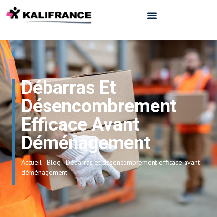
Débarras Et
Désencombrement
Efficace Avant
Déménagement
Accueil
-
Blog
-
Débarras et désencombrement efficace avant
déménagement