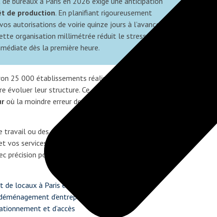
rt de bureaux à Paris en 2026 exige une anticipation
êt de production
. En planifiant rigoureusement
vos autorisations de voirie quinze jours à l’avance,
Cette organisation millimétrée réduit le stress des
mmédiate dès la première heure.
ron 25 000 établissements réalisent un transfert
e évoluer leur structure. Ce changement de siège social
ur
où la moindre erreur de planification impacte
 de travail ou des pertes de données informatiques
t vos services techniques. Cet article vous explique
c précision pour garantir une
transition fluide et
rt de locaux à Paris en 2026 ?
 déménagement d’entreprise
tationnement et d’accès