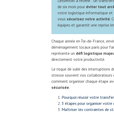
L’essentiel à retenir : un transfe
de six mois pour
éviter tout arr
votre logistique informatique et 
vous
sécurisez votre activité
. 
équipes et garantit une reprise i
Chaque année en Île-de-France, envi
déménagement locaux paris pour fair
représente un
défi logistique maje
directement votre productivité.
Le risque de subir des interruptions
stresse souvent vos collaborateurs e
comment organiser chaque étape ave
sécurisée
.
Pourquoi réussir votre transfe
3 étapes pour organiser votre
Maîtriser les contraintes de s