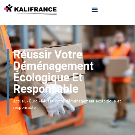
Réussir Votre
Déménagement
Écologique Et
Responsable
Accueil
-
Blog
-
Réussir votre déménagement écologique et
responsable